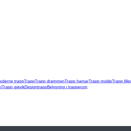
oderne trapp
Trapp
Trapp drammen
Trapp hamar
Trapp molde
Trapp lill
p
Trapp gjøvik
Designtrapp
Belysning i trapperom