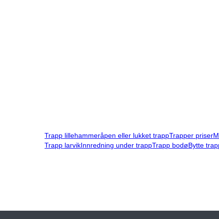
Trapp lillehammer
åpen eller lukket trapp
Trapper priser
M
Trapp larvik
Innredning under trapp
Trapp bodø
Bytte trap