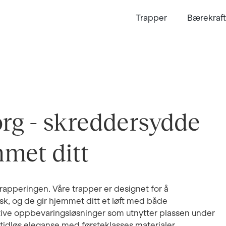
Trapper
Bærekraft
rg - skreddersydde
mmet ditt
pperingen. Våre trapper er designet for å
sk, og de gir hjemmet ditt et løft med både
novative oppbevaringsløsninger som utnytter plassen under
tidløs eleganse med førsteklasses materialer.