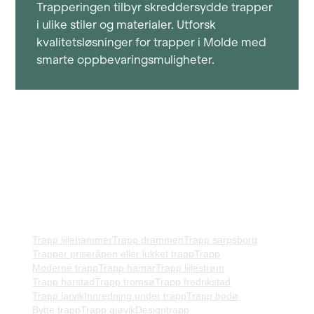
Trapperingen tilbyr skreddersydde trapper
i ulike stiler og materialer. Utforsk
kvalitetsløsninger for trapper i Molde med
smarte oppbevaringsmuligheter.
Trapp lillehammer
Trapp drammen
Trapp sarpsborg
Trapper priser
åpen eller lukket trapp
Trapp
Moderne trapp
Trapp hamar
Trapp lillestrøm
Trapp harstad
Trapp tromsø
Trapp fredrikstad
Trapp larvik
Innredning under trapp
Trapp bodø
Bytte trapp
Trapp gjøvik
Designtrapp