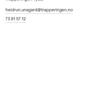
heidrun.unsgard@trapperingen.no
73 81 57 12