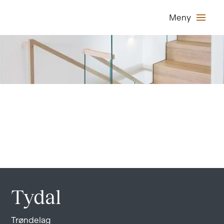
Meny
Tydal
Trøndelag