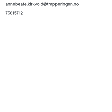
annebeate.kirkvold@trapperingen.no
73815712