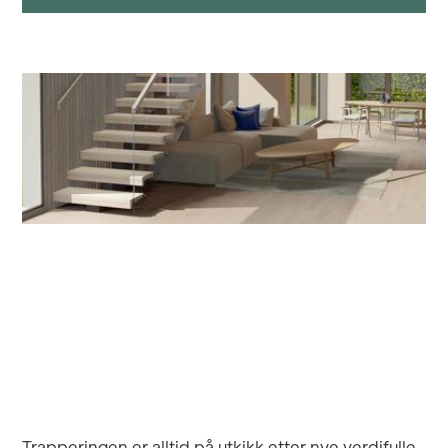
Trapperingen er alltid på utkikk etter nye verdifulle